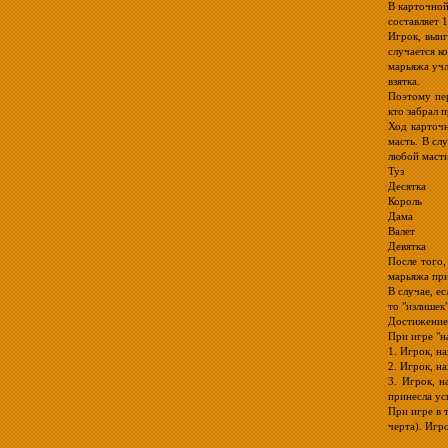
В карточной
составляет 1
Игрок, выиг
случается к
марьяжа учл
взятка.
Поэтому пер
кто забрал 
Ход карточн
масть. В сл
любой масти
Туз
Десятка
Король
Дама
Валет
Девятка
После того,
марьяжа при
В случае, е
то "излишек
Достижение 
При игре "н
1. Игрок, н
2. Игрок, н
3. Игрок, 
принесла усп
При игре в 
черта). Игр