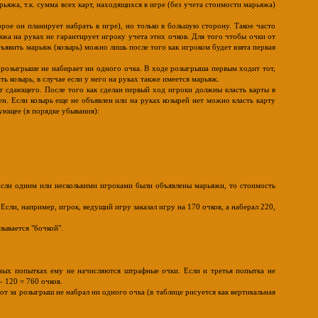
ьяжа, т.к. сумма всех карт, находящихся в игре (без учета стоимости марьяжа)
рое он планирует набрать в игре), но только в большую сторону. Такое часто
яжа на руках не гарантирует игроку учета этих очков. Для того чтобы очки от
явить марьяж (козырь) можно лишь после того как игроком будет взята первая
в розыгрыше не набирает ни одного очка. В ходе розыгрыша первым ходит тот,
ь козырь, в случае если у него на руках также имеется марьяж.
т сдающего. После того как сделан первый ход игроки должны класть карты в
лен. Если козырь еще не объявлен или на руках козырей нет можно класть карту
ующее (в порядке убывания):
. Если одним или несколькими игроками были объявлены марьяжи, то стоимость
Если, например, игрок, ведущий игру заказал игру на 170 очков, а наберал 220,
ывается "бочкой".
чных попытках ему не начисляются штрафные очки. Если и третья попытка не
- 120 = 760 очков.
 тот за розыгрыш не набрал ни одного очка (в таблице рисуется как вертикальная