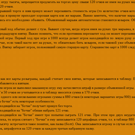
 игру тысяча, запрещается предлагать на торгах цену свыше 120 очков не имея на руках мар
20 очков.
рывший торги и взяв прикуп может перезаявить стоимость игры (то количество очков кото
огда в прикупе приходит хорошая карта или же марьяж. Важно заметить, что наличие марь
ись его необходимо объявить. Объявленный марьяж автоматически становится козырем. Объ
вый ход обычно делают с туза. Бывают случаи, когда игрок имея на руках три марьяжа, 
предыдущую взятку. Важно помнить, что если противник перехватит ход он может перезаявит
ой игры. Первый ход при игре в 1000 всегда делает игрок находящийся по левую руку о
учае, если такой масти нет на руках, то обязательно бить козырем, если таковой уже объяв
. Взятку забирает игрок, положивший самую старшую карту. Старшинство карт в 1000 след
 как все карты розыграны, каждый считает свои взятки, которые записываются в таблицу
бавляется к взяткам.
сли игрок не выполнил заказанную игру ему начисляется штраф в размере объявленной игры. 
" в 50 очков не учитывается и в таблицу вносится сумма в 170 очков.
одного или несколькими игроками суммы в 880 очков (в некоторых вариантах игры 900) наз
а бочке" есть некоторые особенности.
аходящийся на "бочке" получает прикуп без торга.
аходящийся на "бочке" обязан набрать 121 очко.
находящийся на "бочке" имеет три попытки сыграть 121 очко. При этом при двух неуда
еха, то игрок слетает с "бочки" и ему записывается 120 штрафных очков, т.е. в таблице 880 
тысячу встречается такое понятие, как палка (болт). Она записывается игроку в случае если
ок, штрафуется на 120 очков за каждую третью набранную палку.