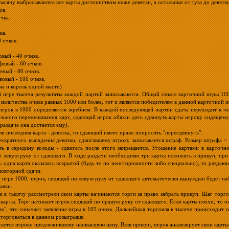
тысячу выбрасываются все карты достоинством ниже девятки, а остальные от туза до девят
ов.
чка.
ка.
 очков.
вый - 40 очков.
овый - 60 очков.
ный - 80 очков.
овый - 100 очков.
ма и король одной масти)
 игре тысяча результаты каждой партий записываются. Общий смысл карточной игры 1000
количества очков равных 1000 или более, тот и является победителем в данной карточной и
грок в 1000 определяется жребием. В каждой последующей партии сдача переходит к тому
льного перемешивания карт, сдающий игрок обязан дать сдвинуть карты игроку сидящему
раздаче она достается ему).
сли последняя карта - девятка, то сдающий имеет право попросить "пересдвинуть".
ехкратного выпадения девятки, сдвигавшему игроку записывается штраф. Размер штрафа = 
ь в середину колоды - сдвигать после этого запрещается. Угощение картами в карточно
 левую руку от сдающего. В ходе раздачи необходимо три карты положить в прикуп, при 
ь одна карта оказалась вскрытой (будь то по неосторожности либо специально), то разда
повторной сдачи.
 игре 1000, игрок, сидящий по левую руку от сдающего автоматически вынужден будет набир
авки.
и в тысячу рассмотрели свои карты начинаются торги за право забрать прикуп. Шаг торго
карты. Торг начинает игрок сидящий по правую руку от сдающего. Если карты плохи, то он 
ть", что означает заявление игры в 105 очков. Дальнейшая торговля в тысяче происходит п
 торговаться в данном розыгрыше.
ается игроку предложившему наивысшую цену. Взяв прикуп, игрок анализирует свои карты