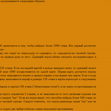
ки расцениваются следующим образом:
 заключается в том, чтобы набрать более 1000 очков. Кто первый достигнет
гре.
, кто сидит по левую руку от сдающего, т.е. передается по часовой стрелке.
 по правую руку от него. Сдающий игрок обязан смотреть последнюю карту в
120 очкам. Если последней картой в калоде выпадает валет, то сдающий может
й игре 1000 осуществляется по одной карте. Первая карта достается игроку
этом запрещается ложить в прикуп первые и последние три карты. Если в ходе
ющему записывается штраф в размере 120 очков и карты переходят к следующему
ать в партии 100 очков ("обязательная сотня"), если никто из противников не
в строго ограничен 5 очками, и не зависимости от того насколько хороши или
говорит "пас". Если же игрок видит, что способен набрать более 100 очков, то
о часовой стрелке. Следует отметить, что игрок единожды сказав "пас" уже не
 и отдает две любые (обычно самые ненужные) противникам.