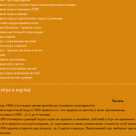
чис - русская версия
вила игры в стоклеточные (международные) шашки
вила игры в шахматы FIDE
вила игры в шашки
вила игры в классические нарды (длинные)
откие нарды правила игры
ды Триктрак - правила игры
мины настольной игры нарды
ер в карты
ер с игральными костями
яча (игра в карты)
ча - версия для игры в кости
ино
ьянсы для домино
вила игр в кости
ания на игральных костях
кул пары игральных костей
ания на костях домино
(игра в карты)
Тысяча
гра 1000 в последнее время приобрела огромную популярность.
ом карточной игры в 1000 является то, что правила ее просты и легко запоминаемы.
гроков в 1000 - от 2 до 4 человек.
1000 вчетвером сдающий игрок сидит на прикупе и активных действий в игре не принимает
Если в прикупе находится марьяж, то записывается также номинальная стоимость этой хвали
1000 вдвоем создается два прикупа, по 2 карты в каждом. Выигрывший торг выбирает науг
зыгрыше.