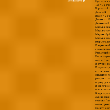
Все новости
При игре в 
Туз = 11 очк
Король = 4 о
Дама = 3.
Валет = 2 оч
Десятка = 10
Девятка = 0.
Марьяж пико
Марьяж треф
Марьяж бубе
Марьяж черв
(марьяж: да
В карточной
суммарного 
Раздающий и
После тщате
колоде (при 
В случае, е
В случае тр
его положит
сидящему по
раздачи хот
игроку для 
В карточной
повышает ст
Когда игрок
дурны ваши 
говорит "пя
имеет права
Прикуп дост