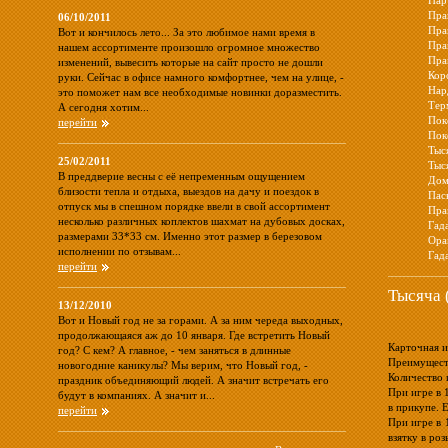
Пар
Пра
06/10/2011
Пра
Вот и кончилось лето... За это любимое нами время в
Пра
нашем ассортименте произошло огромное множество
Пра
изменений, вывесить которые на сайт просто не дошли
Кор
руки. Сейчас в офисе намного комфортнее, чем на улице, -
Нар
это поможет нам все необходимые новинки доразместить.
Тер
А сегодня хотим...
Пок
перейти
Пок
Тыс
25/02/2011
Тыся
В преддверие весны с её непременным ощущением
Дом
близости тепла и отдыха, выездов на дачу и поездок в
Пас
отпуск мы в спешном порядке ввели в свой ассортимент
Пра
несколько различных коплектов шахмат на дубовых досках,
Гад
размерами 33*33 см. Именно этот размер в березовом
Ора
исполнении по отзывам...
Гад
перейти
Тысяча 
13/12/2010
Вот и Новый год не за горами. А за ним череда выходных,
продолжающаяся аж до 10 января. Где встретить Новый
Карточная и
год? С кем? А главное, - чем заняться в длинные
Преимуществ
новогодние каникулы? Мы верим, что Новый год, -
Количество и
праздник объединяющий людей. А значит встречать его
При игре в 
будут в компаниях. А значит и...
в прикупе. 
перейти
При игре в 
взятку в ро